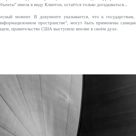
убъекты" имела в виду Клинтон, остаётся только догадываться...
есный момент. В документе указывается, что к государствам
информацилонном пространстве", могут быть применены санкции
бщем, правительство США выступило вполне в своём духе.