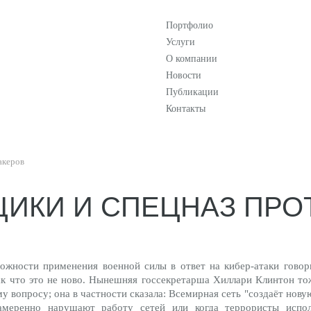
Портфолио
Услуги
О компании
Новости
Публикации
Контакты
акеров
ИКИ И СПЕЦНАЗ ПРО
ожности применения военной силы в ответ на кибер-атаки гово
так что это не ново. Нынешняя госсекретарша Хиллари Клинтон тож
вопросу; она в частности сказала: Всемирная сеть "создаёт новую
амеренно нарушают работу сетей или когда террористы испол