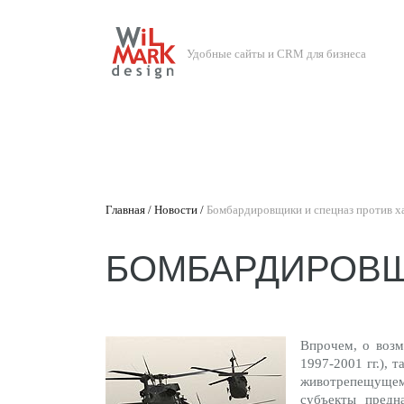
Удобные сайты и CRM для бизнеса
Главная
Новости
Бомбардировщики и спецназ против х
БОМБАРДИРОВЩ
Впрочем, о возм
1997-2001 гг.), 
животрепещущему 
субъекты предн