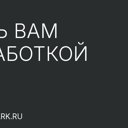
Ь ВАМ
АБОТКОЙ
RK.RU