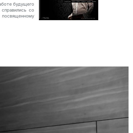
работе будущего
 справились со
o, посвященному