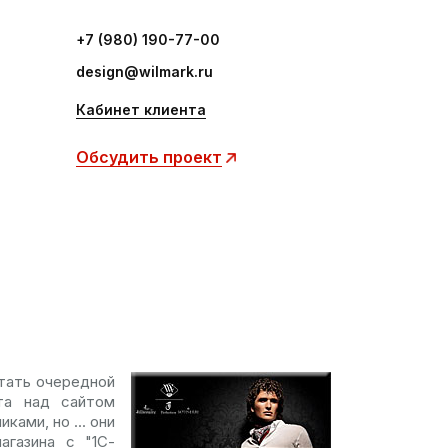
+7 (980) 190-77-00
design@wilmark.ru
Кабинет клиента
Обсудить проект
отать очередной
та над сайтом
ками, но ... они
агазина с "1С-