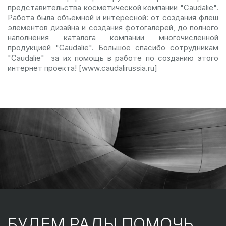
представительства косметической компании "Caudalie".
Работа была объемной и интересной: от создания флеш
элементов дизайна и создания фотогалерей, до полного
наполнения каталога компании многочисленной
продукцией "Caudalie". Большое спасибо сотрудникам
"Caudalie" за их помощь в работе по созданию этого
интернет проекта! [www.caudalirussia.ru]
БУДЕМ РАДЫ ПОМОЧЬ